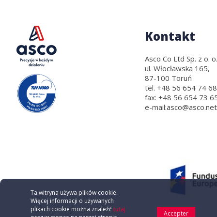
Kontakt
Asco Co Ltd Sp. z o. o.
ul. Włocławska 165,
87-100 Toruń
tel.
+48 56 654 74 68
fax:
+48 56 654 73 6
e-mail:
asco@asco.net
Ta witryna używa plików cookie.
Więcej informacji o używanych
plikach cookie można znaleźć
tutaj
Accepter