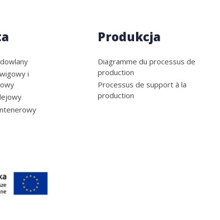
ta
Produkcja
udowlany
Diagramme du processus de
production
wigowy i
towy
Processus de support à la
production
lejowy
ontenerowy