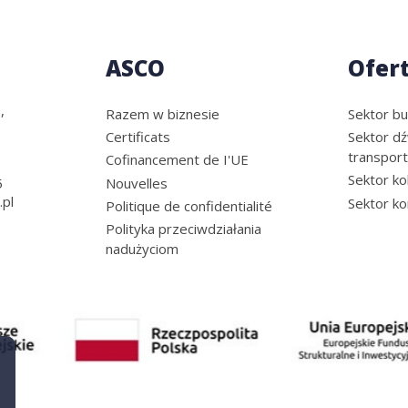
ASCO
Ofer
,
Razem w biznesie
Sektor b
Certificats
Sektor dź
transpor
Cofinancement de I'UE
Sektor ko
Nouvelles
5
.pl
Sektor k
Politique de confidentialité
Polityka przeciwdziałania
nadużyciom