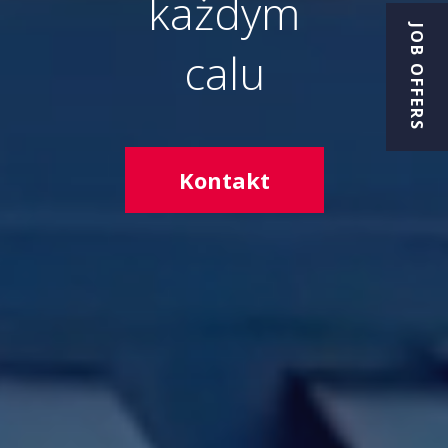
każdym
JOB OFFERS
calu
Kontakt