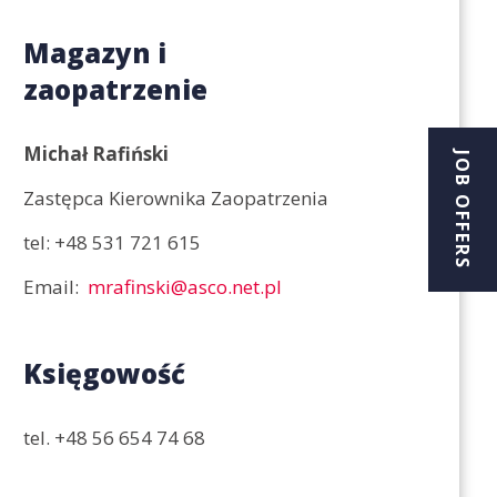
Magazyn i
zaopatrzenie
Michał Rafiński
JOB OFFERS
Zastępca Kierownika Zaopatrzenia
tel:
+48 531 721 615
Email
mrafinski@asco.net.pl
Księgowość
tel.
+48 56 654 74 68