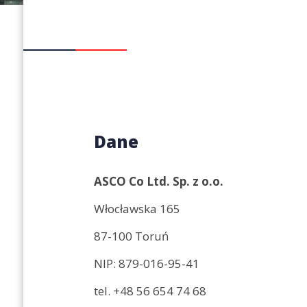
Dane
ASCO Co Ltd. Sp. z o.o.
Włocławska 165
87-100 Toruń
NIP: 879-016-95-41
tel.
+48 56 654 74 68