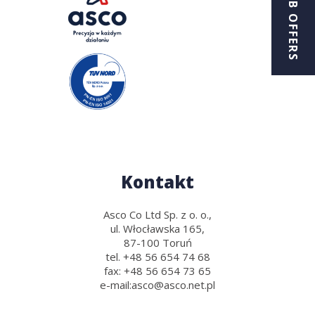
JOB OFFERS
Kontakt
Asco Co Ltd Sp. z o. o.,
ul. Włocławska 165,
87-100 Toruń
tel.
+48 56 654 74 68
fax:
+48 56 654 73 65
e-mail:
asco@asco.net.pl