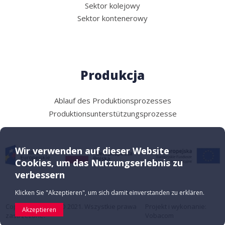
Sektor kolejowy
Sektor kontenerowy
Produkcja
Ablauf des Produktionsprozesses
Produktionsunterstützungsprozesse
Wir verwenden auf dieser Website
Cookies, um das Nutzungserlebnis zu
verbessern
Klicken Sie "Akzeptieren", um sich damit einverstanden zu erklären.
Copyright ASCO LTD 2021. Wszystkie prawa
Projekt i wykonanie:
Akzeptieren
zastrzeżone.
Vobacom