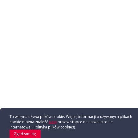
Ta witryna używa plików cookie. Więcej informacji o używanych plikach
cookie można znaleźć
tutaj
oraz w stopce na naszej stronie
internetowej (Polityka plików cookies).
Zgadzam się