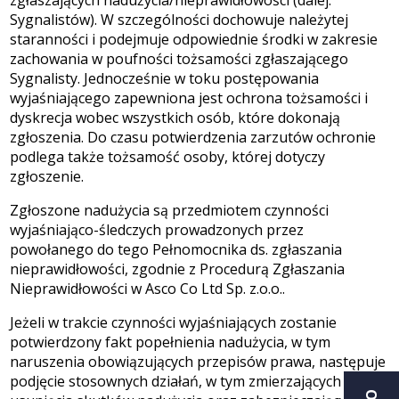
zgłaszających nadużycia/nieprawidłowości (dalej:
Sygnalistów). W szczególności dochowuje należytej
staranności i podejmuje odpowiednie środki w zakresie
zachowania w poufności tożsamości zgłaszającego
Sygnalisty. Jednocześnie w toku postępowania
wyjaśniającego zapewniona jest ochrona tożsamości i
dyskrecja wobec wszystkich osób, które dokonają
zgłoszenia. Do czasu potwierdzenia zarzutów ochronie
podlega także tożsamość osoby, której dotyczy
zgłoszenie.
Zgłoszone nadużycia są przedmiotem czynności
wyjaśniająco-śledczych prowadzonych przez
powołanego do tego Pełnomocnika ds. zgłaszania
nieprawidłowości, zgodnie z Procedurą Zgłaszania
Nieprawidłowości w Asco Co Ltd Sp. z.o.o..
Jeżeli w trakcie czynności wyjaśniających zostanie
potwierdzony fakt popełnienia nadużycia, w tym
naruszenia obowiązujących przepisów prawa, następuje
podjęcie stosownych działań, w tym zmierzających do