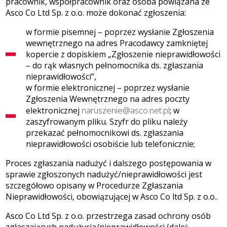
pracownik, współpracownik oraz osoba powiązana ze
Asco Co Ltd Sp. z o.o. może dokonać zgłoszenia:
w formie pisemnej – poprzez wysłanie Zgłoszenia
wewnętrznego na adres Pracodawcy zamkniętej
kopercie z dopiskiem „Zgłoszenie nieprawidłowości
– do rąk własnych pełnomocnika ds. zgłaszania
nieprawidłowości”,
w formie elektronicznej – poprzez wysłanie
Zgłoszenia Wewnętrznego na adres poczty
naruszenie@asco.net.pl
elektronicznej
; w
zaszyfrowanym pliku. Szyfr do pliku należy
przekazać pełnomocnikowi ds. zgłaszania
nieprawidłowości osobiście lub telefonicznie;
Proces zgłaszania nadużyć i dalszego postępowania w
sprawie zgłoszonych nadużyć/nieprawidłowości jest
szczegółowo opisany w Procedurze Zgłaszania
Nieprawidłowości, obowiązującej w Asco Co ltd Sp. z o.o..
Asco Co Ltd Sp. z o.o. przestrzega zasad ochrony osób